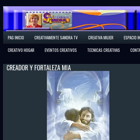
Creativamente Sandra
PAG INICIO
CREATIVAMENTE SANDRA TV
CREATIVA MUJER
ESPACIO I
Espacio Creativo
CREATIVO HOGAR
EVENTOS CREATIVOS
TECNICAS CREATIVAS
CONT
CREADOR Y FORTALEZA MIA