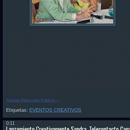
La divertida comedia teatral que plantea de forma hilarante y pícara las
situaciones cotidianas entre el hombre y la mujer, ha concitado la atenció
público y ha logrado una crítica positiva de la prensa especializada
destacando la química de la pareja.
“Más Orgasmos” aborda con una visi
contemporánea temas como la comunicación y el sexo entre el hombre y 
mujer.
La exitosa puesta en escena se presentará al público del Cibao en
única presentación el sábado 4 de agosto a las 8:30 de la noche, en el G
Teatro del Cibao, y desde el 9 de agosto, a petición, regresa a la Sala Ra
del Teatro Nacional. Para más información 809-583-1150 (Santiago) y 809
3191 Ext. 241 (Santo Domingo).
.
Sonriete Relaciones Públicas
Etiquetas:
EVENTOS CREATIVOS
0:11
Lanzamiento Creativamente Sandra, Telecontacto Cana