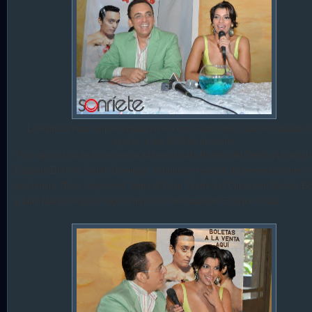
La exitosa obra se presentará en el Gran Teatro del Cibao el sábado 4
agosto, a las 8:30 de la noche.
Tras agotar una exitosa temporada en la sala Ravelo del Teatro Nacional
Eduardo Brito de Santo Domingo, establecer records de presentaciones y
asistencia, “Más Orgasmos” llega al Gran Teatro del Cibao con Nashla Bo
y Luis Manuel Aguiló, bajo la dirección del laureado Enrique Chao.