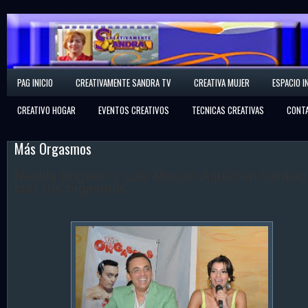
Creativamente Sandra
PAG INICIO
CREATIVAMENTE SANDRA TV
CREATIVA MUJER
ESPACIO I
Espacio Creativo
CREATIVO HOGAR
EVENTOS CREATIVOS
TECNICAS CREATIVAS
CONT
Más Orgasmos
Nashla Bogaert y Luis Manuel Aguiló en Santia
con sus orgasmos