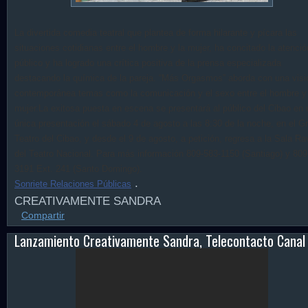
La divertida comedia teatral que plantea de forma hilarante y pícara las
situaciones cotidianas entre el hombre y la mujer, ha concitado la atenció
público y ha logrado una crítica positiva de la prensa especializada
destacando la química de la pareja.
“Más Orgasmos” aborda con una visi
contemporánea temas como la comunicación y el sexo entre el hombre y 
mujer.
La exitosa puesta en escena se presentará al público del Cibao en
única presentación el sábado 4 de agosto a las 8:30 de la noche, en el G
Teatro del Cibao, y desde el 9 de agosto, a petición, regresa a la Sala Ra
del Teatro Nacional. Para más información 809-583-1150 (Santiago) y 809
3191 Ext. 241 (Santo Domingo).
.
Sonriete Relaciones Públicas
CREATIVAMENTE SANDRA
Compartir
Lanzamiento Creativamente Sandra, Telecontacto Canal