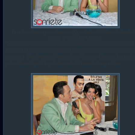
La exitosa obra se presentará en el Gran Teatro del Cibao el sábado 4
agosto, a las 8:30 de la noche.
Tras agotar una exitosa temporada en la sala Ravelo del Teatro Nacional
Eduardo Brito de Santo Domingo, establecer records de presentaciones y
asistencia, “Más Orgasmos” llega al Gran Teatro del Cibao con Nashla Bo
y Luis Manuel Aguiló, bajo la dirección del laureado Enrique Chao.