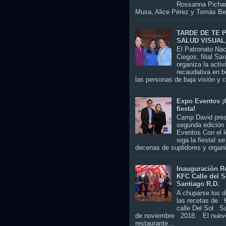
Rossanna Picha
Musa, Alice Pérez y Tomás Bell
TARDE DE TE 
SALUD VISUAL
El Patronato Nac
Ciegos, filial San
organiza la activ
recaudativa en b
las personas de baja visión y c
Expo Eventos ¡
fiesta!
Camp David pre
segunda edición
Eventos Con el 
siga la fiesta! s
decenas de suplidores y organi
Inauguración R
KFC Calle del S
Santiago R.D.
A chuparse los 
las recetas de
calle Del Sol Sa
de noviembre 2018. El nuev
restaurante...