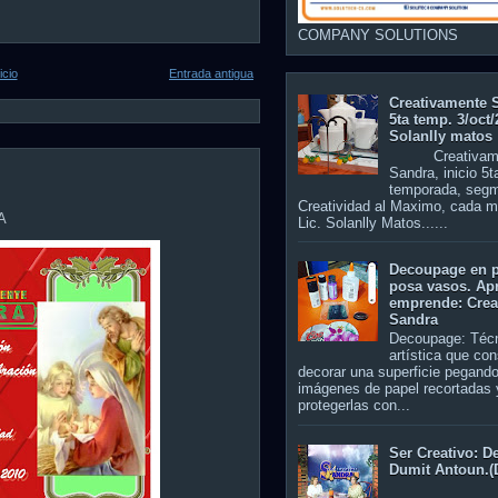
COMPANY SOLUTIONS
icio
Entrada antigua
Creativamente 
5ta temp. 3/oct/
Solanlly matos
Creativame
Sandra, inicio 5t
temporada, seg
Creatividad al Maximo, cada m
A
Lic. Solanlly Matos......
Decoupage en p
posa vasos. Ap
emprende: Crea
Sandra
Decoupage: Téc
artística que con
decorar una superficie pegando
imágenes de papel recortadas 
protegerlas con...
Ser Creativo: D
Dumit Antoun.(
S