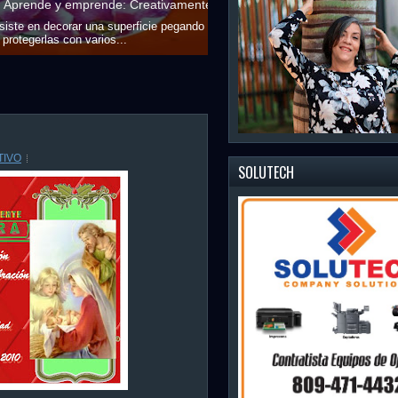
CREATIVAMENTE
un.(DDA)
Creativamente San
umit Antoun y...
Geovanny Garcia, S
TIVO
SOLUTECH