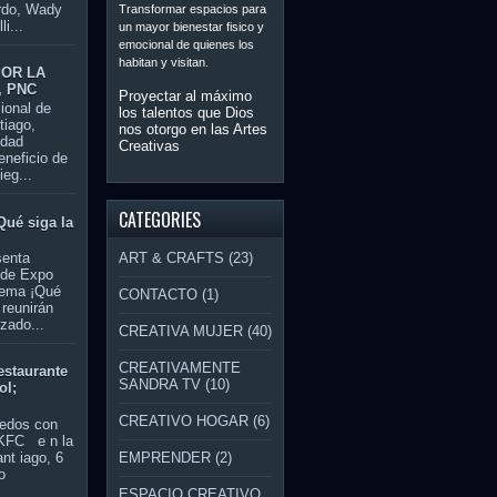
rdo, Wady
Transformar espacios para
i...
un mayor bienestar fisico y
emocional de quienes los
habitan y visitan.
POR LA
, PNC
Proyectar al máximo
ional de
los talentos que Dios
tiago,
nos otorgo en las Artes
idad
Creativas
eneficio de
ieg...
CATEGORIES
Qué siga la
ART & CRAFTS
(23)
senta
 de Expo
lema ¡Qué
CONTACTO
(1)
e reunirán
zado...
CREATIVA MUJER
(40)
CREATIVAMENTE
estaurante
SANDRA TV
(10)
ol;
CREATIVO HOGAR
(6)
dedos con
 KFC e n la
nt iago, 6
EMPRENDER
(2)
o
ESPACIO CREATIVO