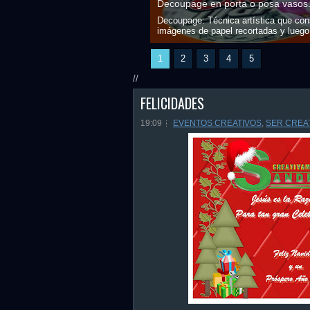
ende: Creativamente Sandra
Ser Creativo: Desiree Dumit Anto
 superficie pegando sobre ella
ios...
Ser Creativo...Desiree D
1
2
3
4
5
//
FELICIDADES
19:09
EVENTOS CREATIVOS
,
SER CREA