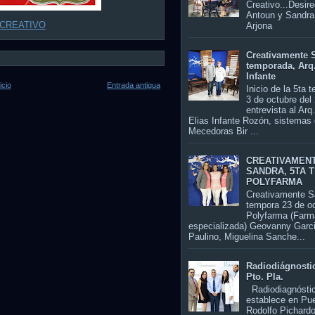
Creativo...Desir
Antoun y Sandra
 CREATIVO
Arjo
Creativamente S
temporada, Arq
Infante
icio
Entrada antigua
Inicio de la 5ta 
3 de octubre del
entrevista al Arq
Elias Infante Rozón, sistemas 
Mecedoras Bir ...
CREATIVAMEN
SANDRA, 5TA 
POLYFARMA
Creativamente S
tempora 23 de o
Polyfarma (Farm
especializada) Geovanny Garc
Paulino, Miguelina Sanche...
Radiodiágnosti
Pto. Pla.
Radiodiagnósti
establece en Pu
Rodolfo Pichardo