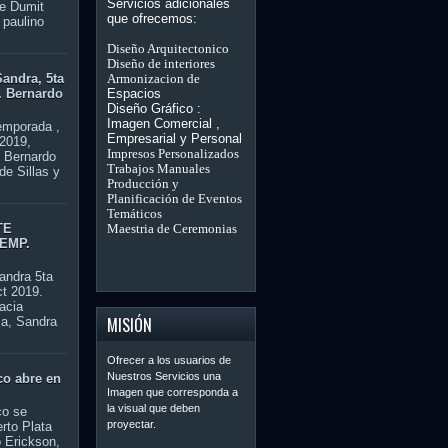
Servicios adicionales
ee Dumit
que ofrecemos:
 paulino
na
Diseño Arquitectonico
Diseño
de interiores
Armonizacion de
andra, 5ta
Espacios
. Bernardo
Diseño Gráfico :
Imagen Comercial
,
temporada ,
Empresarial y Personal
 2019,
Impresos Personalizados
. Bernardo
Trabajos Manuales
de Sillas y
Producción y
Planificación de Eventos
Temáticos
Maestria de Ceremonias
TE
TEMP.
andra 5ta
ct 2019.
acia
MISIÓN
ia, Sandra
Ofrecer
a los
usuarios de
Nuestros Servicios una
co abre en
Imagen que corresponda a
la visual que deben
co se
proyectar.
erto Plata
 Erickson,