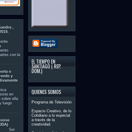
Sandra ,
2019.
nte
a
mento
artes con la
EL TIEMPO EN
SANTIAGO ( REP.
DOM.)
orta o
rende y
tivamente
nica
QUIENES SOMOS
siste en
 sobre ella
Programa de Televisión
y luego
Espacio Creativo, de lo
Cotidiano a lo especial
a través de la
esiree
creatividad.
DDA)
er