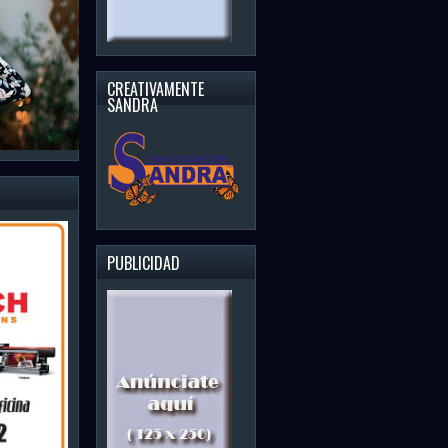
 SANDRA, 5TA TEMP. POLYFARMA
dra 5ta tempora 23 de oct 2019. Polyfarma (Farmacia especializada)
andra Paulino, Miguelina...
CREATIVAMENTE
SANDRA
PUBLICIDAD