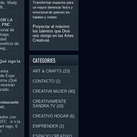
rdo, Wady
Transformar espacios para
i...
un mayor bienestar fisico y
emocional de quienes los
habitan y visitan.
POR LA
, PNC
Proyectar al máximo
ional de
los talentos que Dios
tiago,
nos otorgo en las Artes
idad
Creativas
eneficio de
ieg...
CATEGORIES
Qué siga la
ART & CRAFTS
(23)
senta
 de Expo
lema ¡Qué
CONTACTO
(1)
e reunirán
zado...
CREATIVA MUJER
(40)
CREATIVAMENTE
estaurante
SANDRA TV
(10)
ol;
CREATIVO HOGAR
(6)
dedos con
 KFC e n la
nt iago, 6
EMPRENDER
(2)
o
ESPACIO CREATIVO