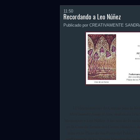
11:50
Recordando a Leo Núñez
Publicado por CREATIVAMENTE SANDR
El Viceministerio de Cultura para la Re
Movimiento Amor al Arte, realizarán la ac
Memoriam a Leo Núñez. A las seis de la tard
en la Casa de Emaús del Centro Histórico d
misa en la Plaza de los Poeta del Palacio Co
performance de los Aristas Visuales de ciudad