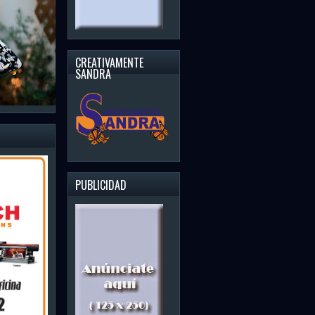
 SANDRA, 5TA TEMP. POLYFARMA
dra 5ta tempora 23 de oct 2019. Polyfarma (Farmacia especializada)
andra Paulino, Miguelina...
CREATIVAMENTE
SANDRA
PUBLICIDAD