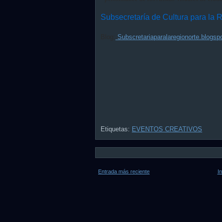
Subsecreta​ría de Cultura para la 
Blog:
Subscretariaparalaregionorte.blogsp
Etiquetas:
EVENTOS CREATIVOS
Entrada más reciente
In