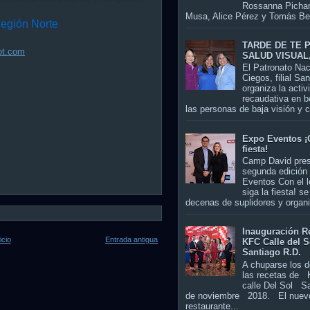
Rossanna Picha
Musa, Alice Pérez y Tomás Bell
Región Norte
TARDE DE TE 
ot.com
SALUD VISUAL
El Patronato Nac
Ciegos, filial San
organiza la activ
recaudativa en b
las personas de baja visión y c
Expo Eventos ¡
fiesta!
Camp David pre
segunda edición
Eventos Con el 
siga la fiesta! s
decenas de suplidores y organi
Inauguración R
icio
Entrada antigua
KFC Calle del S
Santiago R.D.
A chuparse los 
las recetas de
calle Del Sol Sa
de noviembre 2018. El nuev
restaurante...