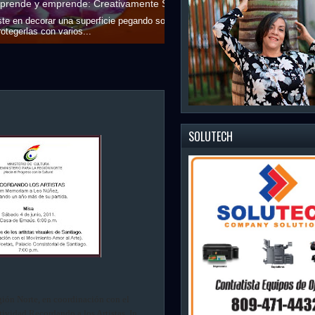
CREATIVAMENTE
un.(DDA)
Creativamente San
umit Antoun y...
Geovanny Garcia, S
SOLUTECH
gión Norte, en coordinación con el
tividad Recordando a los Artistas, In