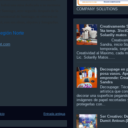
e habrá una misa dedicada a su memoria
COMPANY SOLUTIONS
e Santiago, acto seguido después de la
nsistorial de Santiago, se ofrecerá un
, con sus obras, objetos y fotografías.
Creativamente 
5ta temp. 3/oct/
Región Norte
Solanlly matos
Creativame
ot.com
Sandra, inicio 5t
temporada, seg
Creatividad al Maximo, cada m
Lic. Solanlly Matos......
Decoupage en p
posa vasos. Ap
emprende: Crea
Sandra
Decoupage: Téc
artística que con
decorar una superficie pegando
imágenes de papel recortadas 
protegerlas con...
icio
Entrada antigua
Ser Creativo: D
Dumit Antoun.(
S