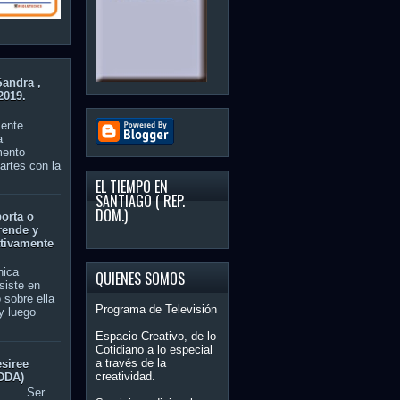
Sandra ,
2019.
nte
a
mento
artes con la
EL TIEMPO EN
SANTIAGO ( REP.
DOM.)
orta o
rende y
tivamente
nica
QUIENES SOMOS
siste en
 sobre ella
Programa de Televisión
y luego
Espacio Creativo, de lo
Cotidiano a lo especial
a través de la
esiree
creatividad.
DDA)
er