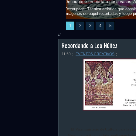
ende: Creativamente Sandra
Ser Creativo: Desiree Dumit Anto
 superficie pegando sobre ella
ios...
Ser Creativo...Desiree D
1
2
3
4
5
//
Recordando a Leo Núñez
11:50
EVENTOS CREATIVOS
El Viceministerio de Cultura para la Re
Movimiento Amor al Arte, realizarán la ac