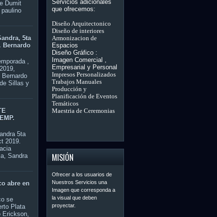
Servicios adicionales
ee Dumit
que ofrecemos:
 paulino
na
Diseño Arquitectonico
Diseño
de interiores
Armonizacion de
andra, 5ta
Espacios
. Bernardo
Diseño Gráfico :
Imagen Comercial
,
temporada ,
Empresarial y Personal
 2019,
Impresos Personalizados
. Bernardo
Trabajos Manuales
de Sillas y
Producción y
Planificación de Eventos
Temáticos
Maestria de Ceremonias
TE
TEMP.
andra 5ta
ct 2019.
acia
MISIÓN
ia, Sandra
Ofrecer
a los
usuarios de
Nuestros Servicios una
co abre en
Imagen que corresponda a
la visual que deben
co se
proyectar.
erto Plata
 Erickson,