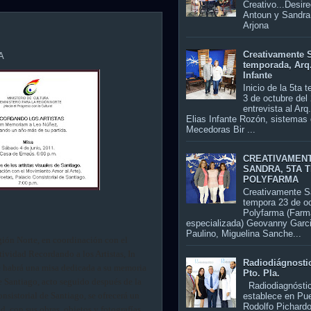
Creativo...Desir
Antoun y Sandra
Arjo
Creativamente S
A
temporada, Arq
Infante
Inicio de la 5ta 
3 de octubre del
entrevista al Arq
Elias Infante Rozón, sistemas 
Mecedoras Bir ...
CREATIVAMEN
SANDRA, 5TA 
POLYFARMA
Creativamente S
tempora 23 de o
Polyfarma (Farm
especializada) Geovanny Garc
Paulino, Miguelina Sanche...
gión Norte, en coordinación con el
tividad Recordando a los Artistas, In
Radiodiágnosti
e habrá una misa dedicada a su memoria
Pto. Pla.
e Santiago, acto seguido después de la
Radiodiagnósti
nsistorial de Santiago, se ofrecerá un
establece en Pu
Rodolfo Pichardo
, con sus obras, objetos y fotografías.