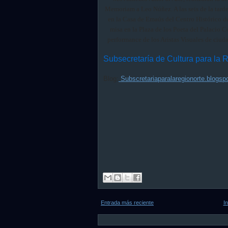
Memoriam a Leo Núñez. A las seis de la tard
en la Casa de Emaús del Centro Histórico d
misa en la Plaza de los Poeta del Palacio Co
performance de los Aristas Visuales de ciudad
Subsecreta​ría de Cultura para la 
Blog:
Subscretariaparalaregionorte.blogsp
Entrada más reciente
In